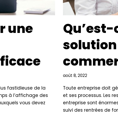
r une
Qu’est-
solution
fficace
commer
août 8, 2022
lus fastidieuse de la
Toute entreprise doit gér
emps à l’affichage des
et ses processus. Les re
 auxquels vous devez
entreprise sont énormes
suivi des rentrées de f